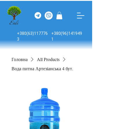
+380(63)117776
+380(96)141949
3
1
Головна
All Products
Вода питна Артезіанська 4 бут.